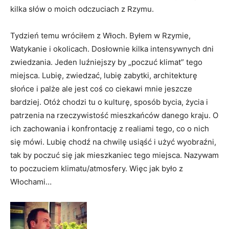
kilka słów o moich odczuciach z Rzymu.
Tydzień temu wróciłem z Włoch. Byłem w Rzymie,
Watykanie i okolicach. Dosłownie kilka intensywnych dni
zwiedzania. Jeden luźniejszy by „poczuć klimat” tego
miejsca. Lubię, zwiedzać, lubię zabytki, architekturę
słońce i palże ale jest coś co ciekawi mnie jeszcze
bardziej. Otóż chodzi tu o kulturę, sposób bycia, życia i
patrzenia na rzeczywistość mieszkańców danego kraju. O
ich zachowania i konfrontację z realiami tego, co o nich
się mówi. Lubię chodź na chwilę usiąść i użyć wyobraźni,
tak by poczuć się jak mieszkaniec tego miejsca. Nazywam
to poczuciem klimatu/atmosfery. Więc jak było z
Włochami…