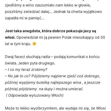
zjedliśmy a wino zaszumiało nam lekko w głowie,
poszliśmy zwiedzać dalej… Jednak ta chwila wyjątkowo
zapadła mi w pamięć…
Jest taka anegdota, która dobrze pokazuje jacy są
włosi.
Opowiedział mi ją pewien Polak mieszkający od 30
lat w tym kraju.
Dwaj faceci słuchają radia – podają komunikat o końcu
świata. Jeden pyta drugiego.
– I co my teraz zrobimy?
– No jak to co? Pójdziemy najpierw zjeść coś dobrego,
później wypijemy butelkę najlepszego wina , a jeszcze
później pójdziemy na dupy i można umierać.
( Odpowiada wyluzowany Włoch)
Może to lekko wyolbrzymiłem, ale wydaje mi się, że Włosi