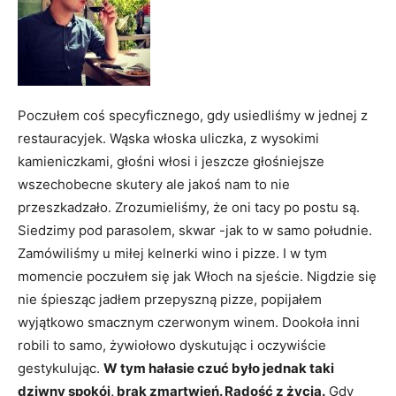
Poczułem coś specyficznego, gdy usiedliśmy w jednej z
restauracyjek. Wąska włoska uliczka, z wysokimi
kamieniczkami, głośni włosi i jeszcze głośniejsze
wszechobecne skutery ale jakoś nam to nie
przeszkadzało. Zrozumieliśmy, że oni tacy po postu są.
Siedzimy pod parasolem, skwar -jak to w samo południe.
Zamówiliśmy u miłej kelnerki wino i pizze. I w tym
momencie poczułem się jak Włoch na sjeście. Nigdzie się
nie śpiesząc jadłem przepyszną pizze, popijałem
wyjątkowo smacznym czerwonym winem. Dookoła inni
robili to samo, żywiołowo dyskutując i oczywiście
gestykulując.
W tym hałasie czuć było jednak taki
dziwny spokój, brak zmartwień. Radość z życia.
Gdy