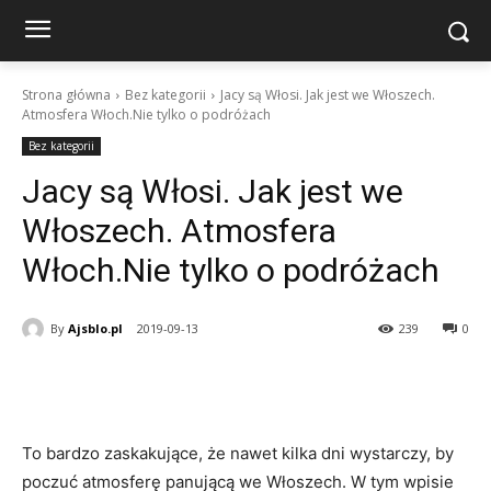
Strona główna
Bez kategorii
Jacy są Włosi. Jak jest we Włoszech.
Atmosfera Włoch.Nie tylko o podróżach
Bez kategorii
Jacy są Włosi. Jak jest we
Włoszech. Atmosfera
Włoch.Nie tylko o podróżach
By
Ajsblo.pl
2019-09-13
239
0
To bardzo zaskakujące, że nawet kilka dni wystarczy, by
poczuć atmosferę panującą we Włoszech. W tym wpisie